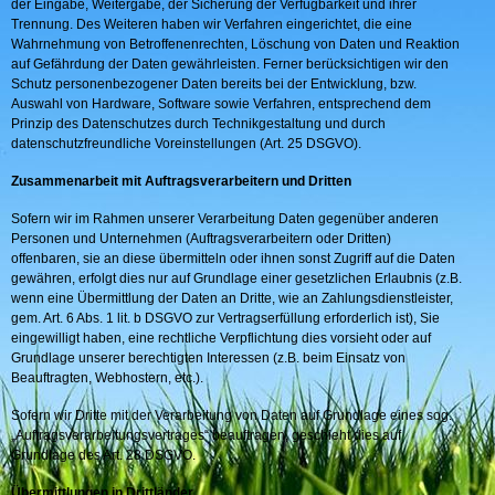
der Eingabe, Weitergabe, der Sicherung der Verfügbarkeit und ihrer
Trennung. Des Weiteren haben wir Verfahren eingerichtet, die eine
Wahrnehmung von Betroffenenrechten, Löschung von Daten und Reaktion
auf Gefährdung der Daten gewährleisten. Ferner berücksichtigen wir den
Schutz personenbezogener Daten bereits bei der Entwicklung, bzw.
Auswahl von Hardware, Software sowie Verfahren, entsprechend dem
Prinzip des Datenschutzes durch Technikgestaltung und durch
datenschutzfreundliche Voreinstellungen (Art. 25 DSGVO).
Zusammenarbeit mit Auftragsverarbeitern und Dritten
Sofern wir im Rahmen unserer Verarbeitung Daten gegenüber anderen
Personen und Unternehmen (Auftragsverarbeitern oder Dritten)
offenbaren, sie an diese übermitteln oder ihnen sonst Zugriff auf die Daten
gewähren, erfolgt dies nur auf Grundlage einer gesetzlichen Erlaubnis (z.B.
wenn eine Übermittlung der Daten an Dritte, wie an Zahlungsdienstleister,
gem. Art. 6 Abs. 1 lit. b DSGVO zur Vertragserfüllung erforderlich ist), Sie
eingewilligt haben, eine rechtliche Verpflichtung dies vorsieht oder auf
Grundlage unserer berechtigten Interessen (z.B. beim Einsatz von
Beauftragten, Webhostern, etc.).
Sofern wir Dritte mit der Verarbeitung von Daten auf Grundlage eines sog.
„Auftragsverarbeitungsvertrages“ beauftragen, geschieht dies auf
Grundlage des Art. 28 DSGVO.
Übermittlungen in Drittländer