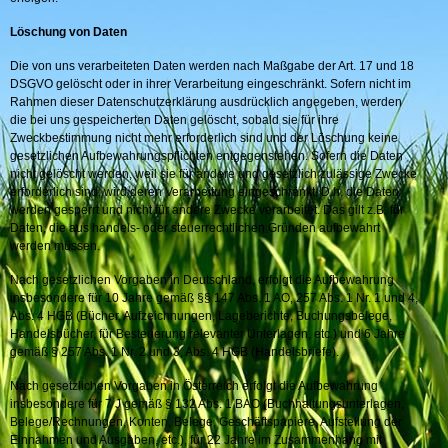
Löschung von Daten
Die von uns verarbeiteten Daten werden nach Maßgabe der Art. 17 und 18
DSGVO gelöscht oder in ihrer Verarbeitung eingeschränkt. Sofern nicht im
Rahmen dieser Datenschutzerklärung ausdrücklich angegeben, werden
die bei uns gespeicherten Daten gelöscht, sobald sie für ihre
Zweckbestimmung nicht mehr erforderlich sind und der Löschung keine
gesetzlichen Aufbewahrungspflichten entgegenstehen. Sofern die Daten
nicht gelöscht werden, weil sie für andere und gesetzlich zulässige Zwecke
erforderlich sind, wird deren Verarbeitung eingeschränkt. D.h. die Daten
werden gesperrt und nicht für andere Zwecke verarbeitet. Das gilt z.B. für
Daten, die aus handels- oder steuerrechtlichen Gründen aufbewahrt
werden müssen.
Nach gesetzlichen Vorgaben in Deutschland, erfolgt die Aufbewahrung
insbesondere für 10 Jahre gemäß §§ 147 Abs. 1 AO, 257 Abs. 1 Nr. 1 und 4,
Abs. 4 HGB (Bücher, Aufzeichnungen, Lageberichte, Buchungsbelege,
Handelsbücher, für Besteuerung relevanter Unterlagen, etc.) und 6 Jahre
gemäß § 257 Abs. 1 Nr. 2 und 3, Abs. 4 HGB (Handelsbriefe).
Nach gesetzlichen Vorgaben in Österreich erfolgt die Aufbewahrung
insbesondere für 7 J gemäß § 132 Abs. 1 BAO (Buchhaltungsunterlagen,
Belege/Rechnungen, Konten, Belege, Geschäftspapiere, Aufstellung der
Einnahmen und Ausgaben, etc.), für 22 Jahre im Zusammenhang mit