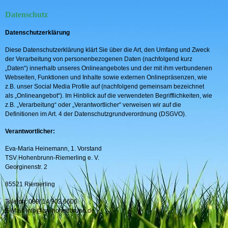
Datenschutz
Datenschutzerklärung
Diese Datenschutzerklärung klärt Sie über die Art, den Umfang und Zweck
der Verarbeitung von personenbezogenen Daten (nachfolgend kurz
„Daten“) innerhalb unseres Onlineangebotes und der mit ihm verbundenen
Webseiten, Funktionen und Inhalte sowie externen Onlinepräsenzen, wie
z.B. unser Social Media Profile auf (nachfolgend gemeinsam bezeichnet
als „Onlineangebot“). Im Hinblick auf die verwendeten Begrifflichkeiten, wie
z.B. „Verarbeitung“ oder „Verantwortlicher“ verweisen wir auf die
Definitionen im Art. 4 der Datenschutzgrundverordnung (DSGVO).
Verantwortlicher:
Eva-Maria Heinemann, 1. Vorstand
TSV Hohenbrunn-Riemerling e. V.
Georginenstr. 2
85521 Riemerling
Telefon: 089/ 14 902 6606
E-Mail: info@tsv-hohenbrunn.de