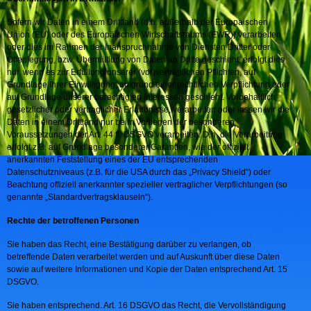
Sofern wir Daten in einem Drittland (d.h. außerhalb der Europäischen
Union (EU) oder des Europäischen Wirtschaftsraums (EWR)) verarbeiten
oder dies im Rahmen der Inanspruchnahme von Diensten Dritter oder
Offenlegung, bzw. Übermittlung von Daten an Dritte geschieht, erfolgt dies
nur, wenn es zur Erfüllung unserer (vor)vertraglichen Pflichten, auf
Grundlage Ihrer Einwilligung, aufgrund einer rechtlichen Verpflichtung oder
auf Grundlage unserer berechtigten Interessen geschieht. Vorbehaltlich
gesetzlicher oder vertraglicher Erlaubnisse, verarbeiten oder lassen wir die
Daten in einem Drittland nur beim Vorliegen der besonderen
Voraussetzungen der Art. 44 ff. DSGVO verarbeiten. D.h. die Verarbeitung
erfolgt z.B. auf Grundlage besonderer Garantien, wie der offiziell
anerkannten Feststellung eines der EU entsprechenden
Datenschutzniveaus (z.B. für die USA durch das „Privacy Shield“) oder
Beachtung offiziell anerkannter spezieller vertraglicher Verpflichtungen (so
genannte „Standardvertragsklauseln“).
Rechte der betroffenen Personen
Sie haben das Recht, eine Bestätigung darüber zu verlangen, ob
betreffende Daten verarbeitet werden und auf Auskunft über diese Daten
sowie auf weitere Informationen und Kopie der Daten entsprechend Art. 15
DSGVO.
Sie haben entsprechend. Art. 16 DSGVO das Recht, die Vervollständigung