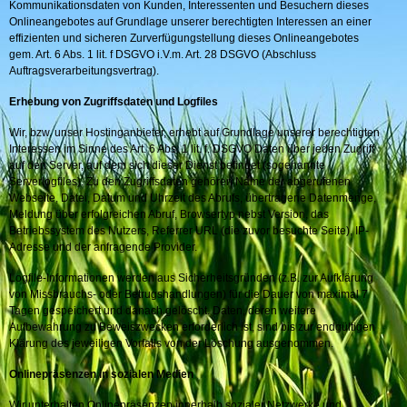
Kommunikationsdaten von Kunden, Interessenten und Besuchern dieses
Onlineangebotes auf Grundlage unserer berechtigten Interessen an einer
effizienten und sicheren Zurverfügungstellung dieses Onlineangebotes
gem. Art. 6 Abs. 1 lit. f DSGVO i.V.m. Art. 28 DSGVO (Abschluss
Auftragsverarbeitungsvertrag).
Erhebung von Zugriffsdaten und Logfiles
Wir, bzw. unser Hostinganbieter, erhebt auf Grundlage unserer berechtigten
Interessen im Sinne des Art. 6 Abs. 1 lit. f. DSGVO Daten über jeden Zugriff
auf den Server, auf dem sich dieser Dienst befindet (sogenannte
Serverlogfiles). Zu den Zugriffsdaten gehören Name der abgerufenen
Webseite, Datei, Datum und Uhrzeit des Abrufs, übertragene Datenmenge,
Meldung über erfolgreichen Abruf, Browsertyp nebst Version, das
Betriebssystem des Nutzers, Referrer URL (die zuvor besuchte Seite), IP-
Adresse und der anfragende Provider.
Logfile-Informationen werden aus Sicherheitsgründen (z.B. zur Aufklärung
von Missbrauchs- oder Betrugshandlungen) für die Dauer von maximal 7
Tagen gespeichert und danach gelöscht. Daten, deren weitere
Aufbewahrung zu Beweiszwecken erforderlich ist, sind bis zur endgültigen
Klärung des jeweiligen Vorfalls von der Löschung ausgenommen.
Onlinepräsenzen in sozialen Medien
Wir unterhalten Onlinepräsenzen innerhalb sozialer Netzwerke und