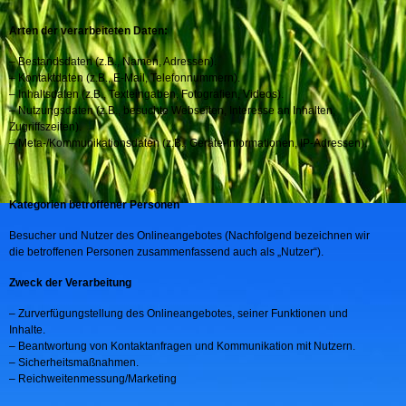
Arten der verarbeiteten Daten:
– Bestandsdaten (z.B., Namen, Adressen).
– Kontaktdaten (z.B., E-Mail, Telefonnummern).
– Inhaltsdaten (z.B., Texteingaben, Fotografien, Videos).
– Nutzungsdaten (z.B., besuchte Webseiten, Interesse an Inhalten,
Zugriffszeiten).
– Meta-/Kommunikationsdaten (z.B., Geräte-Informationen, IP-Adressen).
Kategorien betroffener Personen
Besucher und Nutzer des Onlineangebotes (Nachfolgend bezeichnen wir
die betroffenen Personen zusammenfassend auch als „Nutzer“).
Zweck der Verarbeitung
– Zurverfügungstellung des Onlineangebotes, seiner Funktionen und
Inhalte.
– Beantwortung von Kontaktanfragen und Kommunikation mit Nutzern.
– Sicherheitsmaßnahmen.
– Reichweitenmessung/Marketing