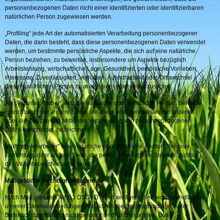
personenbezogenen Daten nicht einer identifizierten oder identifizierbaren
natürlichen Person zugewiesen werden.
„Profiling“ jede Art der automatisierten Verarbeitung personenbezogener
Daten, die darin besteht, dass diese personenbezogenen Daten verwendet
werden, um bestimmte persönliche Aspekte, die sich auf eine natürliche
Person beziehen, zu bewerten, insbesondere um Aspekte bezüglich
Arbeitsleistung, wirtschaftliche Lage, Gesundheit, persönliche Vorlieben,
Interessen, Zuverlässigkeit, Verhalten, Aufenthaltsort oder Ortswechsel
dieser natürlichen Person zu analysieren oder vorherzusagen.
Als „Verantwortlicher“ wird die natürliche oder juristische Person, Behörde,
Einrichtung oder andere Stelle, die allein oder gemeinsam mit anderen
über die Zwecke und Mittel der Verarbeitung von personenbezogenen
Daten entscheidet, bezeichnet.
„Auftragsverarbeiter“ eine natürliche oder juristische Person, Behörde,
Einrichtung oder andere Stelle, die personenbezogene Daten im Auftrag
des Verantwortlichen verarbeitet.
Maßgebliche Rechtsgrundlagen
Nach Maßgabe des Art. 13 DSGVO teilen wir Ihnen die Rechtsgrundlagen
unserer Datenverarbeitungen mit. Sofern die Rechtsgrundlage in der
Datenschutzerklärung nicht genannt wird, gilt Folgendes: Die