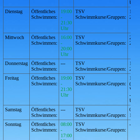
Uhr
Dienstag
Öffentliches
19:00
TSV
16:00
Schwimmen:
-
Schwimmkurse/Gruppen:
21:3
21:30
Uhr
Mittwoch
Öffentliches
16:00
TSV
20:00
Schwimmen:
-
Schwimmkurse/Gruppen:
21:3
20:00
Uhr
Donnerstag
Öffentliches
---
TSV
16:00
Schwimmen:
Schwimmkurse/Gruppen:
21:3
Freitag
Öffentliches
19:00
TSV
15:1
Schwimmen:
-
Schwimmkurse/Gruppen:
(unte
21:30
Vorbe
Uhr
- 21:
Uhr
Samstag
Öffentliches
---
TSV
08:00
Schwimmen:
Schwimmkurse/Gruppen:
12:0
Sonntag
Öffentliches
08:00
TSV
---
Schwimmen:
-
Schwimmkurse/Gruppen:
17:00