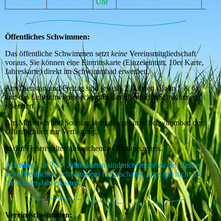
Uhr
Öffentliches Schwimmen:
Das öffentliche Schwimmen setzt
keine
Vereinsmitgliedschaft
voraus, Sie können eine Eintrittskarte (Einzeleintritt, 10er Karte,
Jahreskarte) direkt im Schwimmbad erwerben.
Am Dienstag und Freitag sind jeweils 2 Bahnen (Bahn 5 & 6)
und das Lehrschwimmbecken für das öffentliche Schwimmen
reserviert.
Am Mittwoch und Sonntag steht das gesamte Schwimmbad der
Öffentlichkeit zur Verfügung.
In den Ferien gelten abweichende Öffnungszeiten.
Achtung:
die TSV Jahreskarten sind
nicht mehr
zu den Zeiten
des Öffentlichen Schwimmens freigeschaltet. Dies gilt nicht für
die Kinder-Jahreskarten.
Vereinsschwimmen: